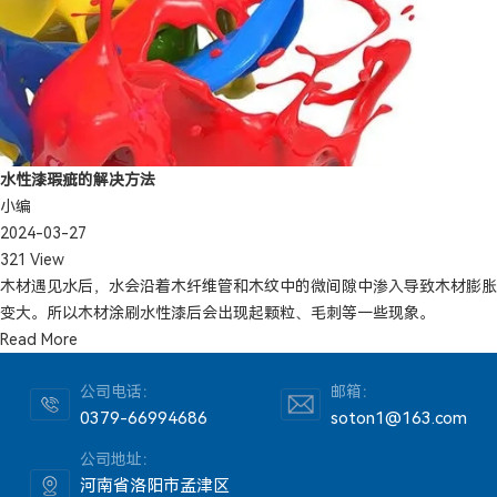
水性漆瑕疵的解决方法
小编
2024-03-27
321 View
木材遇见水后，水会沿着木纤维管和木纹中的微间隙中渗入导致木材膨胀
变大。所以木材涂刷水性漆后会出现起颗粒、毛刺等一些现象。
Read More
公司电话：
邮箱：
0379-66994686
soton1@163.com
公司地址：
河南省洛阳市孟津区