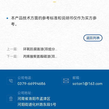
本产品技术方面的参考标准和说明书仅作为买方参
考。
返回列表
上一篇：
环氧防腐面漆(双组分...
下一篇：
丙烯酸聚氨酯磁漆(双...
公司电话：
邮箱：
0379-66994686
soton1@163.com
公司地址：
河南省洛阳市孟津区
河阳街道化纤路东段5号