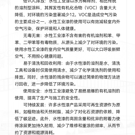
‌低VOC排放‌：水性工业漆以水为稀释剂，相比传统
的溶剂型涂料，其挥发性有机化合物（VOC）含量大大
降低，对环境的污染显著减少‌12。VOC是造成空气污染
的主要成分之一，水性工业漆的使用可以有效减轻室内外
空气污染，保护环境和人体健康‌。
‌无毒无害‌：水性工业漆不含有害的有机溶剂和苯、甲
苯、二甲苯等有毒物质，从源头上减少了对环境的污染。
使用水性工业漆的室内空气质量更好，可以大口呼吸新鲜
空气，不用担心健康问题‌。
‌易于清洗和回收利用‌：由于水性漆的溶剂是水，清洗
工具和设备时仅需使用清水，减少了化学清洗剂的使用和
排放。同时，水性漆的残余物可以通过简单的物理方法进
行回收，进一步降低了环境污染‌。
‌使用安全‌：水性工业漆避免了易燃易爆的有机溶剂的
使用，提高了生产与施工的安全性‌。
‌可持续发展‌：许多水性漆产品采用可再生资源作为原
料，如植物油和天然树脂，减少了对化石资源的依赖，降
低了碳足迹。此外，水性漆的高固含量和优异的附着力使
得涂层更加持久耐用，减少了维修和重涂的频率，从而节
约了资源和能源消耗‌。