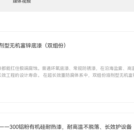
媒体视频
剂型无机富锌底漆（双组份）
漆都能扛住极端腐蚀。普通环氧底漆、常规防锈漆，在沿海盐雾、高
剂型无机富锌底漆一直是业内公认的“硬核打底天花板”。它
膜致密、固化彻底、锌含量高、防护力拉满，无惧高温、盐雾、溶剂
”——300铝粉有机硅耐热漆，耐高温不脱落、长效护设备