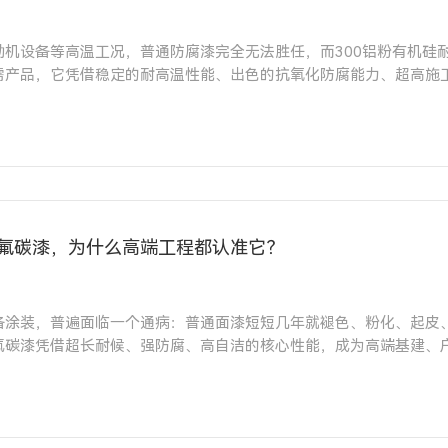
动机设备等高温工况，普通防腐漆完全无法胜任，而300铝粉有机硅
需产品，它凭借稳定的耐高温性能、出色的抗氧化防腐能力、超高施
温设备涂装的各类痛点。
—氟碳漆，为什么高端工程都认准它？
备涂装，普遍面临一个通病：普通面漆短短几年就褪色、粉化、起皮
氟碳漆凭借超长耐候、强防腐、高自洁的核心性能，成为高端基建、
漆的优势、适用场景、避坑与选购要点