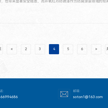
命，也带来显著安全隐患，而环氧红丹防锈漆作为防腐涂装领域的经
首选的基础防腐材料。
页
«
2
3
4
5
6
»
话：
邮箱：
-66994686
soton1@163.com