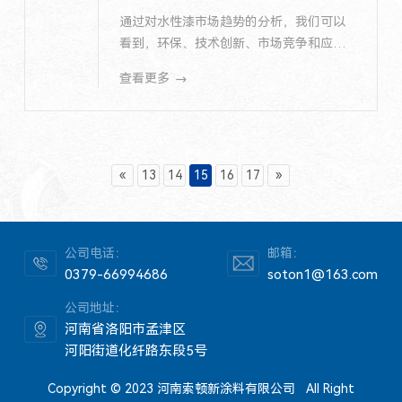
通过对水性漆市场趋势的分析，我们可以
看到，环保、技术创新、市场竞争和应用
领域拓展是当前水性漆市场的主要特点。
查看更多
未来，随着消费者对品质和环保要求的提
高，水性漆市场将会持续保持增长，并呈
现出更加多元化和创新化的发展趋势。
«
13
14
15
16
17
»
公司电话：
邮箱：
0379-66994686
soton1@163.com
公司地址：
河南省洛阳市孟津区
河阳街道化纤路东段5号
Copyright © 2023 河南索顿新涂料有限公司 All Right